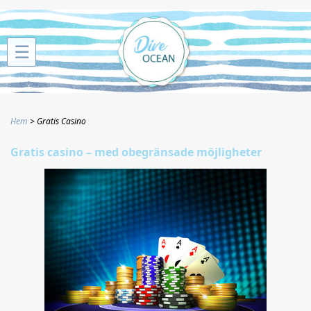
☰
Hem
Gratis Casino
Gratis casino – med obegränsade möjligheter