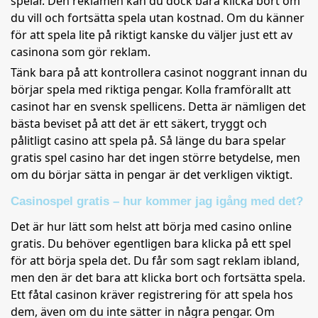
spelar. Den reklamen kan du dock bara klicka bort om
du vill och fortsätta spela utan kostnad. Om du känner
för att spela lite på riktigt kanske du väljer just ett av
casinona som gör reklam.
Tänk bara på att kontrollera casinot noggrant innan du
börjar spela med riktiga pengar. Kolla framförallt att
casinot har en svensk spellicens. Detta är nämligen det
bästa beviset på att det är ett säkert, tryggt och
pålitligt casino att spela på. Så länge du bara spelar
gratis spel casino har det ingen större betydelse, men
om du börjar sätta in pengar är det verkligen viktigt.
Casinospel gratis – hur kommer jag igång med det?
Det är hur lätt som helst att börja med casino online
gratis. Du behöver egentligen bara klicka på ett spel
för att börja spela det. Du får som sagt reklam ibland,
men den är det bara att klicka bort och fortsätta spela.
Ett fåtal casinon kräver registrering för att spela hos
dem, även om du inte sätter in några pengar. Om