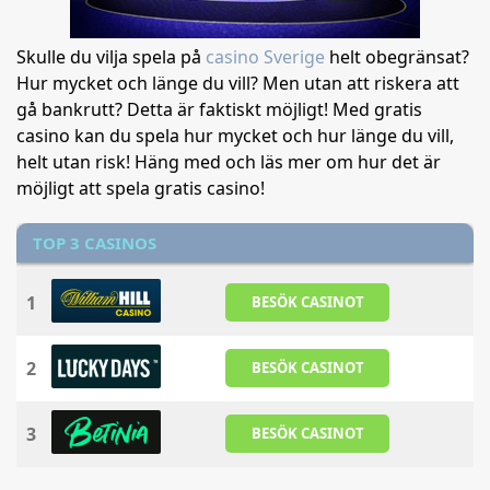
Skulle du vilja spela på
casino Sverige
helt obegränsat?
Hur mycket och länge du vill? Men utan att riskera att
gå bankrutt? Detta är faktiskt möjligt! Med gratis
casino kan du spela hur mycket och hur länge du vill,
helt utan risk! Häng med och läs mer om hur det är
möjligt att spela gratis casino!
TOP 3 CASINOS
1
BESÖK CASINOT
2
BESÖK CASINOT
3
BESÖK CASINOT