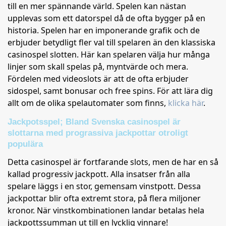
till en mer spännande värld. Spelen kan nästan
upplevas som ett datorspel då de ofta bygger på en
historia. Spelen har en imponerande grafik och de
erbjuder betydligt fler val till spelaren än den klassiska
casinospel slotten. Här kan spelaren välja hur många
linjer som skall spelas på, myntvärde och mera.
Fördelen med videoslots är att de ofta erbjuder
sidospel, samt bonusar och free spins. För att lära dig
allt om de olika spelautomater som finns,
klicka här
.
Jackpotsspel; Bland Svenska casinospel är
slottarna med prograssiva jackpottar otroligt
populära
Detta casinospel är fortfarande slots, men de har en så
kallad progressiv jackpott. Alla insatser från alla
spelare läggs i en stor, gemensam vinstpott. Dessa
jackpottar blir ofta extremt stora, på flera miljoner
kronor. När vinstkombinationen landar betalas hela
jackpottssumman ut till en lycklig vinnare!