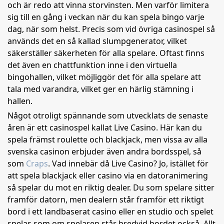
och är redo att vinna storvinsten. Men varför limitera
sig till en gång i veckan när du kan spela bingo varje
dag, när som helst. Precis som vid övriga casinospel så
används det en så kallad slumpgenerator, vilket
säkerställer säkerheten för alla spelare. Oftast finns
det även en chattfunktion inne i den virtuella
bingohallen, vilket möjliggör det för alla spelare att
tala med varandra, vilket ger en härlig stämning i
hallen.
Något otroligt spännande som utvecklats de senaste
åren är ett casinospel kallat Live Casino. Här kan du
spela främst roulette och blackjack, men vissa av alla
svenska casinon erbjuder även andra bordsspel, så
som
Craps
. Vad innebär då Live Casino? Jo, istället för
att spela blackjack eller casino via en datoranimering
så spelar du mot en riktig dealer. Du som spelare sitter
framför datorn, men dealern står framför ett riktigt
bord i ett landbaserat casino eller en studio och spelet
spelas som om spelaren står bredvid bordet också. Allt