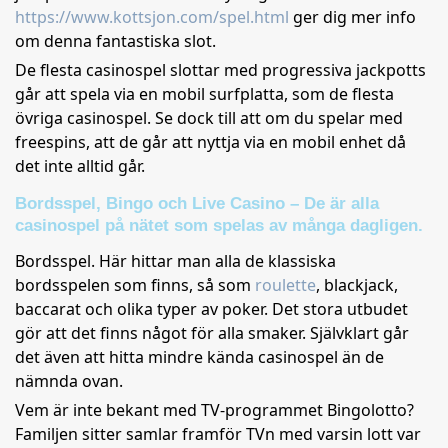
https://www.kottsjon.com/spel.html
ger dig mer info
om denna fantastiska slot.
De flesta casinospel slottar med progressiva jackpotts
går att spela via en mobil surfplatta, som de flesta
övriga casinospel. Se dock till att om du spelar med
freespins, att de går att nyttja via en mobil enhet då
det inte alltid går.
Bordsspel, Bingo och Live Casino – De är alla
casinospel på nätet som spelas av många dagligen.
Bordsspel. Här hittar man alla de klassiska
bordsspelen som finns, så som
roulette
, blackjack,
baccarat och olika typer av poker. Det stora utbudet
gör att det finns något för alla smaker. Självklart går
det även att hitta mindre kända casinospel än de
nämnda ovan.
Vem är inte bekant med TV-programmet Bingolotto?
Familjen sitter samlar framför TVn med varsin lott var