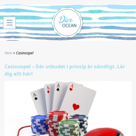
☰
Hem
Casinospel
Casinospel – Där utbudet i princip är oändligt. Lär
dig allt här!